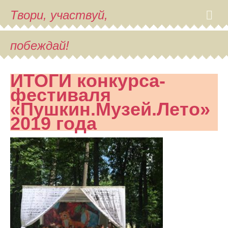
Твори, участвуй,
побеждай!
ИТОГИ конкурса-
фестиваля
«Пушкин.Музей.Лето»
2019 года