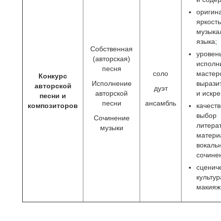
оригин
яркость
музыка
языка;
Собственная
уровен
(авторская)
исполн
песня
соло
мастер
Конкурс
Исполнение
вырази
авторской
дуэт
авторской
и искре
песни и
песни
ансамбль
композиторов
качест
выбор
Сочинение
литера
музыки
матери
вокаль
сочине
сценич
культур
макияж